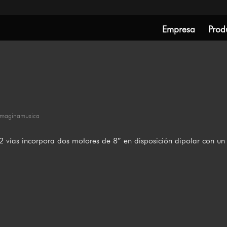
Empresa
Prod
maginamusica
2 vías incorpora dos motores de 8″ en disposición dipolar con un