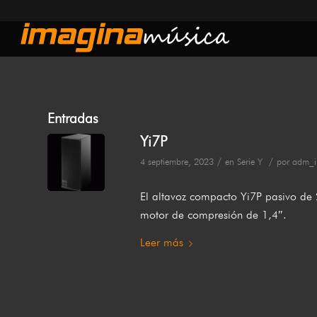
Entradas
Yi7P
/
/
4 septiembre, 2023
en
Serie Y
por
adm_i
El altavoz compacto Yi7P pasivo de 
motor de compresión de 1,4″.
Leer más