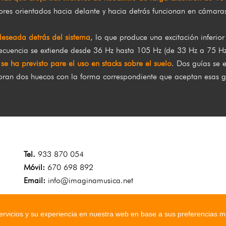
ores orientados hacia delante y hacia detrás funcionan en cámaras
deseada detrás del sistema
, lo que produce una excitación inferio
frecuencia se extiende desde 36 Hz hasta 105 Hz (de 33 Hz a 75 
se ha previsto pare el uso en stacks sobre el suelo
. Dos guías se e
orporan dos huecos con la forma correspondiente que aceptan esas
Tel.
933 870 054
Móvil:
670 698 892
Email:
info@imaginamusica.net
servicios y su experiencia en nuestra web en base a sus preferencias m