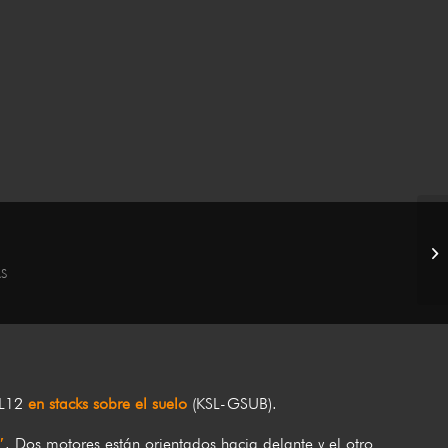
S
SL12
en stacks sobre el suelo
(KSL-GSUB).
″
. Dos motores están orientados hacia delante y el otro