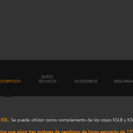
DATOS
ESCRIPCIÓN
TÉCNICOS
ACCESORIOS
DESCARGA
 KSL
. Se puede utilizar como complemento de las cajas KSL8 y K
 vías que aloja tres motores de neodimio de larga excursión de 15