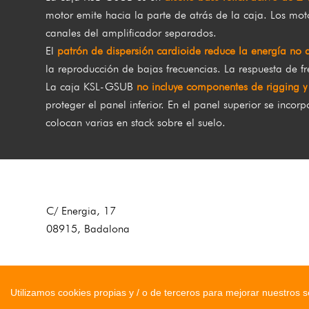
motor emite hacia la parte de atrás de la caja. Los mot
canales del amplificador separados.
El
patrón de dispersión cardioide reduce la energía no 
la reproducción de bajas frecuencias. La respuesta de 
La caja KSL-GSUB
no incluye componentes de rigging y 
proteger el panel inferior. En el panel superior se inc
colocan varias en stack sobre el suelo.
C/ Energia, 17
08915, Badalona
Utilizamos cookies propias y / o de terceros para mejorar nuestros 