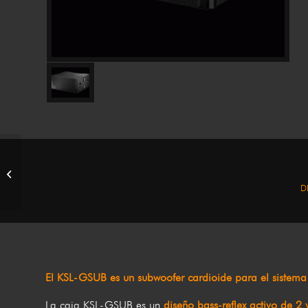
KSL-SUB
D
El KSL-GSUB es un subwoofer cardioide para el sistema
La caja KSL-GSUB es un
diseño bass-reflex activo de 2